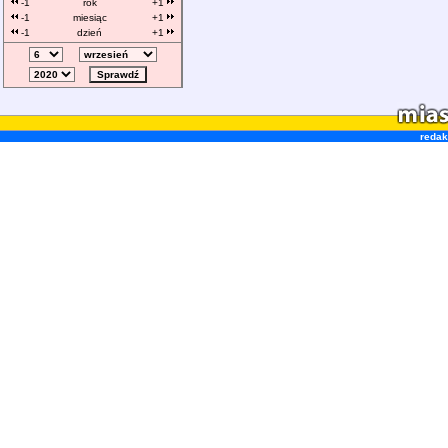
-1
rok
+1
-1
miesiąc
+1
-1
dzień
+1
redak