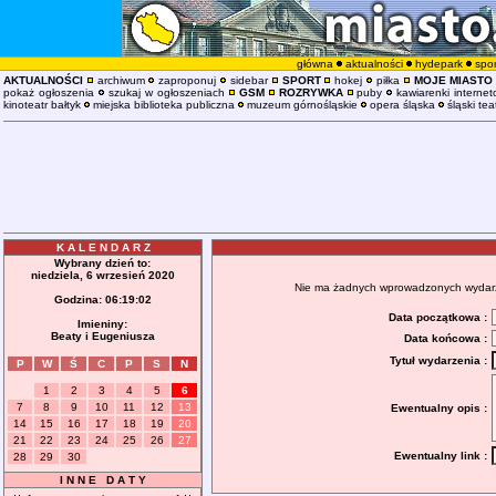
główna
aktualności
hydepark
spor
AKTUALNOŚCI
archiwum
zaproponuj
sidebar
SPORT
hokej
piłka
MOJE MIASTO
pokaż ogłoszenia
szukaj w ogłoszeniach
GSM
ROZRYWKA
puby
kawiarenki interne
kinoteatr bałtyk
miejska biblioteka publiczna
muzeum górnośląskie
opera śląska
śląski tea
K A L E N D A R Z
Wybrany dzień to:
niedziela, 6 wrzesień 2020
Nie ma żadnych wprowadzonych wydarzeń
Godzina:
06:19:02
Data początkowa :
Imieniny:
Beaty i Eugeniusza
Data końcowa :
Tytuł wydarzenia :
P
W
Ś
C
P
S
N
1
2
3
4
5
6
7
8
9
10
11
12
13
Ewentualny opis :
14
15
16
17
18
19
20
21
22
23
24
25
26
27
Ewentualny link :
28
29
30
I N N E D A T Y