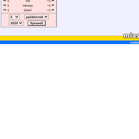
-1
rok
+1
-1
miesiąc
+1
-1
dzień
+1
redak