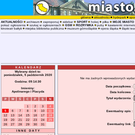
główna
aktualności
hydepark
spor
AKTUALNOŚCI
archiwum
zaproponuj
sidebar
SPORT
hokej
piłka
MOJE MIASTO
pokaż ogłoszenia
szukaj w ogłoszeniach
GSM
ROZRYWKA
puby
kawiarenki interne
kinoteatr bałtyk
miejska biblioteka publiczna
muzeum górnośląskie
opera śląska
śląski tea
K A L E N D A R Z
Wybrany dzień to:
poniedziałek, 5 październik 2020
Nie ma żadnych wprowadzonych wydarzeń
Godzina:
09:14:30
Data początkowa :
Imieniny:
Apolinarego i Placyda
Data końcowa :
Tytuł wydarzenia :
P
W
Ś
C
P
S
N
1
2
3
4
5
6
7
8
9
10
11
Ewentualny opis :
12
13
14
15
16
17
18
19
20
21
22
23
24
25
Ewentualny link :
26
27
28
29
30
31
I N N E D A T Y