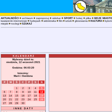
AKTUALNOŚCI
archiwum
zaproponuj
sidebar
SPORT
hokej
piłka
MOJE MIAST
kawiarenki internetowe
hydepark
widokówka
film
sztuki
głosowania
KULTURA
bytoms
miejski
noclegi
SZUKAJ
K A L E N D A R Z
Wybrany dzień to:
niedziela, 12 wrzesień 2021
Godzina:
06:03:20
Imieniny:
Marii i Gwidona
P
W
Ś
C
P
S
N
1
2
3
4
5
6
7
8
9
10
11
12
13
14
15
16
17
18
19
20
21
22
23
24
25
26
27
28
29
30
I N N E D A T Y