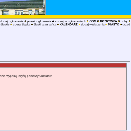
dodaj ogłoszenie
pokaż ogłoszenia
szukaj w ogłoszeniach
GSM
ROZRYWKA
puby
śląskie
opera śląska
śląski teatr tańca
KALENDARZ
dodaj wydarzenia
MIASTO
urząd
 wypełnij i wyślij poniższy formularz.