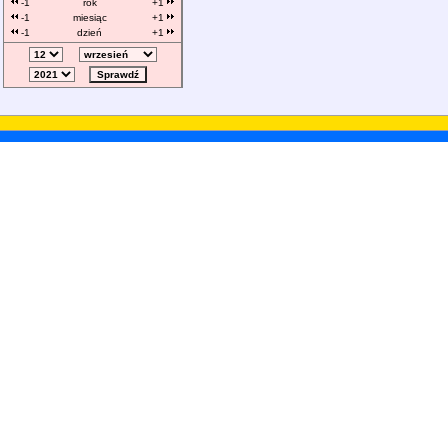
-1
rok
+1
-1
miesiąc
+1
-1
dzień
+1