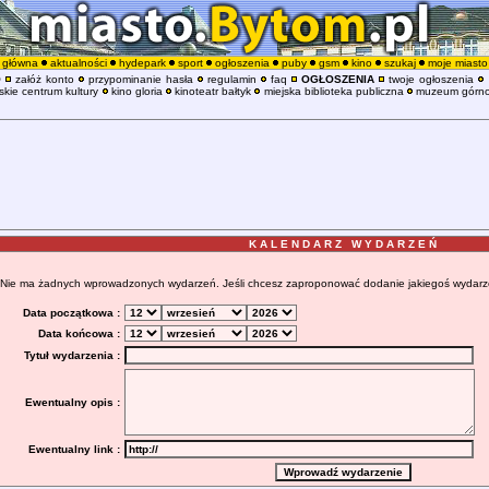
główna
aktualności
hydepark
sport
ogłoszenia
puby
gsm
kino
szukaj
moje miasto
O
załóż konto
przypominanie hasła
regulamin
faq
OGŁOSZENIA
twoje ogłoszenia
kie centrum kultury
kino gloria
kinoteatr bałtyk
miejska biblioteka publiczna
muzeum górno
K A L E N D A R Z W Y D A R Z E Ń
Nie ma żadnych wprowadzonych wydarzeń. Jeśli chcesz zaproponować dodanie jakiegoś wydarzenia
Data początkowa :
Data końcowa :
Tytuł wydarzenia :
Ewentualny opis :
Ewentualny link :