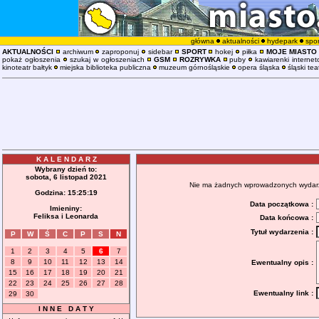
główna
aktualności
hydepark
spor
AKTUALNOŚCI
archiwum
zaproponuj
sidebar
SPORT
hokej
piłka
MOJE MIASTO
pokaż ogłoszenia
szukaj w ogłoszeniach
GSM
ROZRYWKA
puby
kawiarenki interne
kinoteatr bałtyk
miejska biblioteka publiczna
muzeum górnośląskie
opera śląska
śląski tea
K A L E N D A R Z
Wybrany dzień to:
sobota, 6 listopad 2021
Nie ma żadnych wprowadzonych wydarzeń
Godzina:
15:25:19
Data początkowa :
Imieniny:
Feliksa i Leonarda
Data końcowa :
Tytuł wydarzenia :
P
W
Ś
C
P
S
N
1
2
3
4
5
6
7
8
9
10
11
12
13
14
Ewentualny opis :
15
16
17
18
19
20
21
22
23
24
25
26
27
28
Ewentualny link :
29
30
I N N E D A T Y