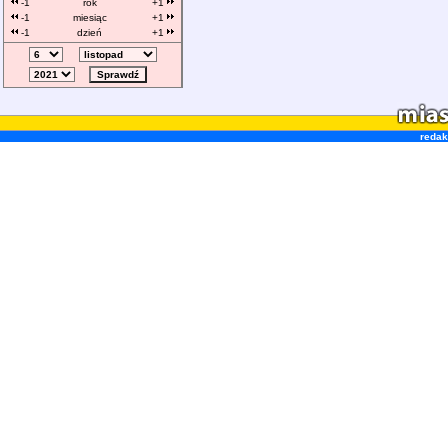
-1
rok
+1
-1
miesiąc
+1
-1
dzień
+1
redak