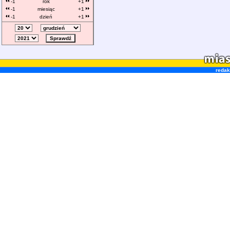
-1
rok
+1
-1
miesiąc
+1
-1
dzień
+1
redak