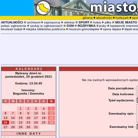
główna
aktualności
hydepark
spor
AKTUALNOŚCI
archiwum
zaproponuj
sidebar
SPORT
hokej
piłka
MOJE MIASTO
pokaż ogłoszenia
szukaj w ogłoszeniach
GSM
ROZRYWKA
puby
kawiarenki interne
kinoteatr bałtyk
miejska biblioteka publiczna
muzeum górnośląskie
opera śląska
śląski tea
K A L E N D A R Z
Wybrany dzień to:
poniedziałek, 20 grudzień 2021
Nie ma żadnych wprowadzonych wydarzeń
Godzina:
13:34:46
Data początkowa :
Imieniny:
Bogumiła i Dominika
Data końcowa :
Tytuł wydarzenia :
P
W
Ś
C
P
S
N
1
2
3
4
5
6
7
8
9
10
11
12
Ewentualny opis :
13
14
15
16
17
18
19
20
21
22
23
24
25
26
Ewentualny link :
27
28
29
30
31
I N N E D A T Y