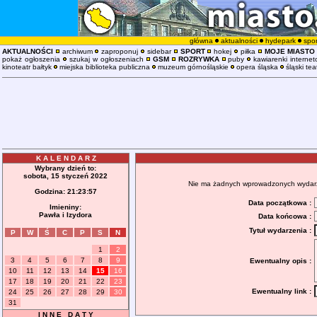
główna
aktualności
hydepark
spor
AKTUALNOŚCI
archiwum
zaproponuj
sidebar
SPORT
hokej
piłka
MOJE MIASTO
pokaż ogłoszenia
szukaj w ogłoszeniach
GSM
ROZRYWKA
puby
kawiarenki interne
kinoteatr bałtyk
miejska biblioteka publiczna
muzeum górnośląskie
opera śląska
śląski tea
K A L E N D A R Z
Wybrany dzień to:
sobota, 15 styczeń 2022
Nie ma żadnych wprowadzonych wydarzeń
Godzina:
21:23:58
Data początkowa :
Imieniny:
Pawła i Izydora
Data końcowa :
Tytuł wydarzenia :
P
W
Ś
C
P
S
N
1
2
3
4
5
6
7
8
9
Ewentualny opis :
10
11
12
13
14
15
16
17
18
19
20
21
22
23
Ewentualny link :
24
25
26
27
28
29
30
31
I N N E D A T Y