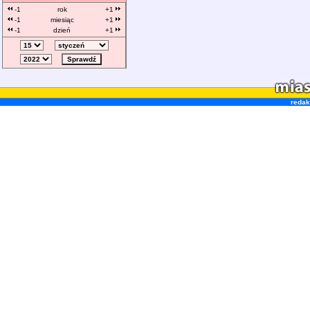
-1
rok
+1
-1
miesiąc
+1
-1
dzień
+1
redak