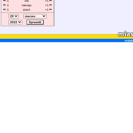
-1
rok
+1
-1
miesiąc
+1
-1
dzień
+1
redak