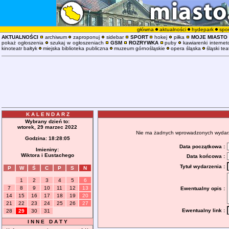
główna
aktualności
hydepark
spor
AKTUALNOŚCI
archiwum
zaproponuj
sidebar
SPORT
hokej
piłka
MOJE MIASTO
pokaż ogłoszenia
szukaj w ogłoszeniach
GSM
ROZRYWKA
puby
kawiarenki interne
kinoteatr bałtyk
miejska biblioteka publiczna
muzeum górnośląskie
opera śląska
śląski tea
K A L E N D A R Z
Wybrany dzień to:
wtorek, 29 marzec 2022
Nie ma żadnych wprowadzonych wydarzeń
Godzina:
18:28:06
Data początkowa :
Imieniny:
Wiktora i Eustachego
Data końcowa :
Tytuł wydarzenia :
P
W
Ś
C
P
S
N
1
2
3
4
5
6
7
8
9
10
11
12
13
Ewentualny opis :
14
15
16
17
18
19
20
21
22
23
24
25
26
27
Ewentualny link :
28
29
30
31
I N N E D A T Y