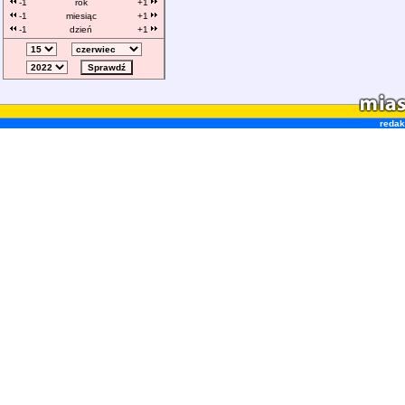
-1
rok
+1
-1
miesiąc
+1
-1
dzień
+1
redak