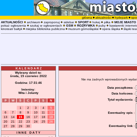
główna
aktualności
hydepark
spor
AKTUALNOŚCI
archiwum
zaproponuj
sidebar
SPORT
hokej
piłka
MOJE MIASTO
pokaż ogłoszenia
szukaj w ogłoszeniach
GSM
ROZRYWKA
puby
kawiarenki interne
kinoteatr bałtyk
miejska biblioteka publiczna
muzeum górnośląskie
opera śląska
śląski tea
K A L E N D A R Z
Wybrany dzień to:
środa, 15 czerwiec 2022
Nie ma żadnych wprowadzonych wydarzeń
Godzina:
17:31:46
Data początkowa :
Imieniny:
Wita i Jolanty
Data końcowa :
Tytuł wydarzenia :
P
W
Ś
C
P
S
N
1
2
3
4
5
6
7
8
9
10
11
12
Ewentualny opis :
13
14
15
16
17
18
19
20
21
22
23
24
25
26
Ewentualny link :
27
28
29
30
I N N E D A T Y