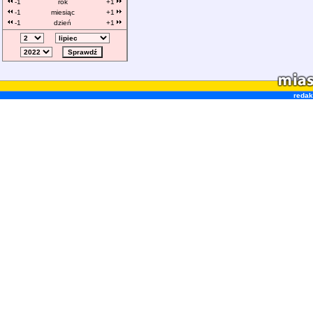
-1
rok
+1
-1
miesiąc
+1
-1
dzień
+1
redak