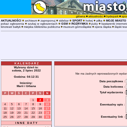
główna
aktualności
hydepark
spor
AKTUALNOŚCI
archiwum
zaproponuj
sidebar
SPORT
hokej
piłka
MOJE MIASTO
pokaż ogłoszenia
szukaj w ogłoszeniach
GSM
ROZRYWKA
puby
kawiarenki interne
kinoteatr bałtyk
miejska biblioteka publiczna
muzeum górnośląskie
opera śląska
śląski tea
K A L E N D A R Z
Wybrany dzień to:
sobota, 2 lipiec 2022
Nie ma żadnych wprowadzonych wydarzeń
Godzina:
04:12:32
Data początkowa :
Imieniny:
Marii i Urbana
Data końcowa :
Tytuł wydarzenia :
P
W
Ś
C
P
S
N
1
2
3
4
5
6
7
8
9
10
Ewentualny opis :
11
12
13
14
15
16
17
18
19
20
21
22
23
24
Ewentualny link :
25
26
27
28
29
30
31
I N N E D A T Y