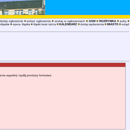
dodaj ogłoszenie
pokaż ogłoszenia
szukaj w ogłoszeniach
GSM
ROZRYWKA
puby
śląskie
opera śląska
śląski teatr tańca
KALENDARZ
dodaj wydarzenia
MIASTO
urząd
 wypełnij i wyślij poniższy formularz.