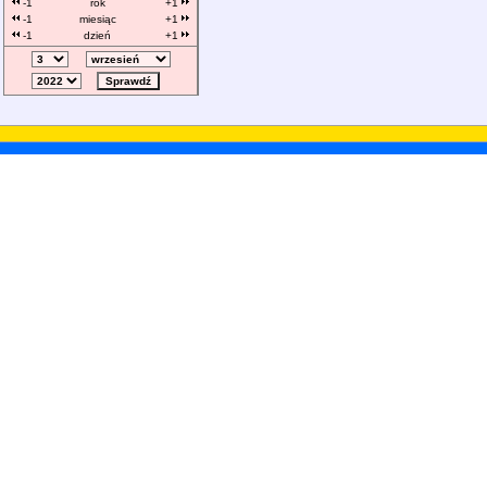
-1
rok
+1
-1
miesiąc
+1
-1
dzień
+1