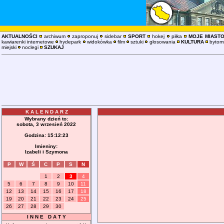
AKTUALNOŚCI
archiwum
zaproponuj
sidebar
SPORT
hokej
piłka
MOJE MIAST
kawiarenki internetowe
hydepark
widokówka
film
sztuki
głosowania
KULTURA
bytoms
miejski
noclegi
SZUKAJ
K A L E N D A R Z
Wybrany dzień to:
sobota, 3 wrzesień 2022
Godzina:
15:12:23
Imieniny:
Izabeli i Szymona
P
W
Ś
C
P
S
N
1
2
3
4
5
6
7
8
9
10
11
12
13
14
15
16
17
18
19
20
21
22
23
24
25
26
27
28
29
30
I N N E D A T Y