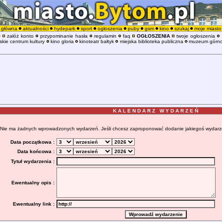
główna
aktualności
hydepark
sport
ogłoszenia
puby
gsm
kino
szukaj
moje miasto
O
załóż konto
przypominanie hasła
regulamin
faq
OGŁOSZENIA
twoje ogłoszenia
kie centrum kultury
kino gloria
kinoteatr bałtyk
miejska biblioteka publiczna
muzeum górno
K A L E N D A R Z W Y D A R Z E Ń
Nie ma żadnych wprowadzonych wydarzeń. Jeśli chcesz zaproponować dodanie jakiegoś wydarzenia
Data początkowa :
Data końcowa :
Tytuł wydarzenia :
Ewentualny opis :
Ewentualny link :