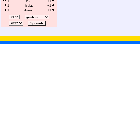
-1
rok
+1
-1
miesiąc
+1
-1
dzień
+1