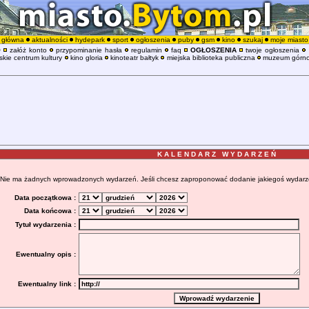
główna
aktualności
hydepark
sport
ogłoszenia
puby
gsm
kino
szukaj
moje miasto
O
załóż konto
przypominanie hasła
regulamin
faq
OGŁOSZENIA
twoje ogłoszenia
kie centrum kultury
kino gloria
kinoteatr bałtyk
miejska biblioteka publiczna
muzeum górno
K A L E N D A R Z W Y D A R Z E Ń
Nie ma żadnych wprowadzonych wydarzeń. Jeśli chcesz zaproponować dodanie jakiegoś wydarzenia
Data początkowa :
Data końcowa :
Tytuł wydarzenia :
Ewentualny opis :
Ewentualny link :