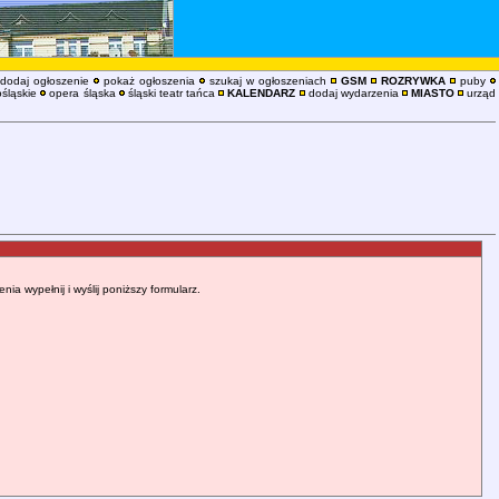
dodaj ogłoszenie
pokaż ogłoszenia
szukaj w ogłoszeniach
GSM
ROZRYWKA
puby
śląskie
opera śląska
śląski teatr tańca
KALENDARZ
dodaj wydarzenia
MIASTO
urząd
 wypełnij i wyślij poniższy formularz.