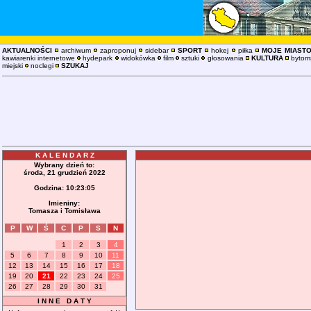
AKTUALNOŚCI
archiwum
zaproponuj
sidebar
SPORT
hokej
piłka
MOJE MIAST
kawiarenki internetowe
hydepark
widokówka
film
sztuki
głosowania
KULTURA
bytoms
miejski
noclegi
SZUKAJ
K A L E N D A R Z
Wybrany dzień to:
środa, 21 grudzień 2022
Godzina:
10:23:05
Imieniny:
Tomasza i Tomisława
P
W
Ś
C
P
S
N
1
2
3
4
5
6
7
8
9
10
11
12
13
14
15
16
17
18
19
20
21
22
23
24
25
26
27
28
29
30
31
I N N E D A T Y