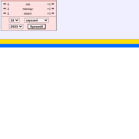
-1
rok
+1
-1
miesiąc
+1
-1
dzień
+1