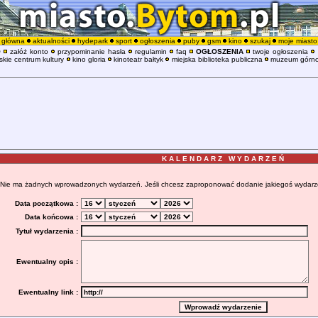
główna
aktualności
hydepark
sport
ogłoszenia
puby
gsm
kino
szukaj
moje miasto
O
załóż konto
przypominanie hasła
regulamin
faq
OGŁOSZENIA
twoje ogłoszenia
kie centrum kultury
kino gloria
kinoteatr bałtyk
miejska biblioteka publiczna
muzeum górno
K A L E N D A R Z W Y D A R Z E Ń
Nie ma żadnych wprowadzonych wydarzeń. Jeśli chcesz zaproponować dodanie jakiegoś wydarzenia
Data początkowa :
Data końcowa :
Tytuł wydarzenia :
Ewentualny opis :
Ewentualny link :