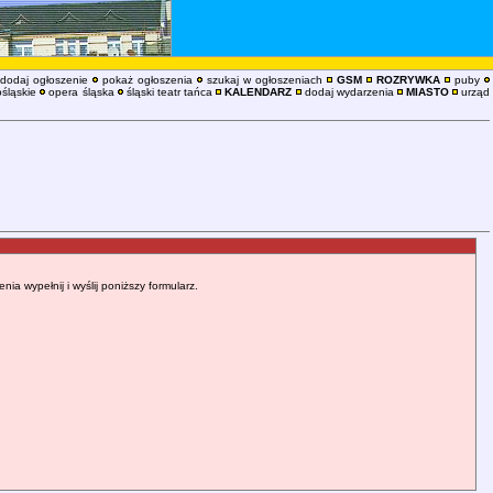
dodaj ogłoszenie
pokaż ogłoszenia
szukaj w ogłoszeniach
GSM
ROZRYWKA
puby
śląskie
opera śląska
śląski teatr tańca
KALENDARZ
dodaj wydarzenia
MIASTO
urząd
 wypełnij i wyślij poniższy formularz.