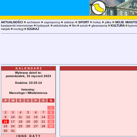
AKTUALNOŚCI
archiwum
zaproponuj
sidebar
SPORT
hokej
piłka
MOJE MIAST
kawiarenki internetowe
hydepark
widokówka
film
sztuki
głosowania
KULTURA
bytoms
miejski
noclegi
SZUKAJ
K A L E N D A R Z
Wybrany dzień to:
poniedziałek, 16 styczeń 2023
Godzina:
23:25:14
Imieniny:
Marcelego i Włodzimierza
P
W
Ś
C
P
S
N
1
2
3
4
5
6
7
8
9
10
11
12
13
14
15
16
17
18
19
20
21
22
23
24
25
26
27
28
29
30
31
I N N E D A T Y