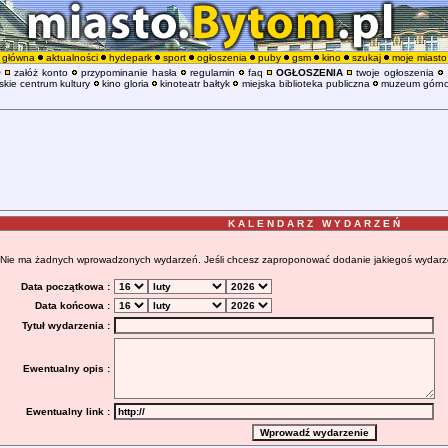
główna
aktualności
hydepark
sport
ogłoszenia
puby
gsm
kino
szukaj
moje miasto
O
załóż konto
przypominanie hasła
regulamin
faq
OGŁOSZENIA
twoje ogłoszenia
kie centrum kultury
kino gloria
kinoteatr bałtyk
miejska biblioteka publiczna
muzeum górno
K A L E N D A R Z W Y D A R Z E Ń
Nie ma żadnych wprowadzonych wydarzeń. Jeśli chcesz zaproponować dodanie jakiegoś wydarzenia
Data początkowa :
Data końcowa :
Tytuł wydarzenia :
Ewentualny opis :
Ewentualny link :