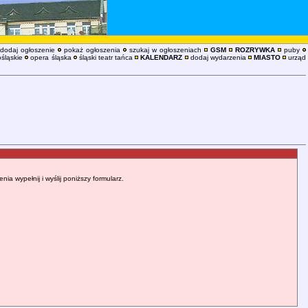
dodaj ogłoszenie
pokaż ogłoszenia
szukaj w ogłoszeniach
GSM
ROZRYWKA
puby
śląskie
opera śląska
śląski teatr tańca
KALENDARZ
dodaj wydarzenia
MIASTO
urząd
 wypełnij i wyślij poniższy formularz.