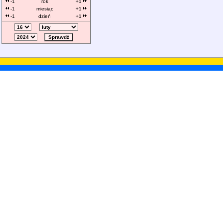
-1
rok
+1
-1
miesiąc
+1
-1
dzień
+1