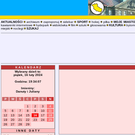
AKTUALNOŚCI
archiwum
zaproponuj
sidebar
SPORT
hokej
piłka
MOJE MIAST
kawiarenki internetowe
hydepark
widokówka
film
sztuki
głosowania
KULTURA
bytoms
miejski
noclegi
SZUKAJ
K A L E N D A R Z
Wybrany dzień to:
piątek, 16 luty 2024
Godzina:
19:34:08
Imieniny:
Danuty i Juliany
P
W
Ś
C
P
S
N
1
2
3
4
5
6
7
8
9
10
11
12
13
14
15
16
17
18
19
20
21
22
23
24
25
26
27
28
29
I N N E D A T Y