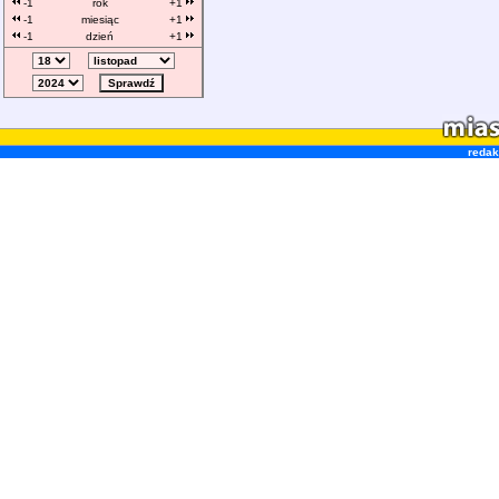
-1
rok
+1
-1
miesiąc
+1
-1
dzień
+1
redak