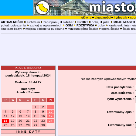
główna
aktualności
hydepark
spor
AKTUALNOŚCI
archiwum
zaproponuj
sidebar
SPORT
hokej
piłka
MOJE MIASTO
pokaż ogłoszenia
szukaj w ogłoszeniach
GSM
ROZRYWKA
puby
kawiarenki interne
kinoteatr bałtyk
miejska biblioteka publiczna
muzeum górnośląskie
opera śląska
śląski tea
K A L E N D A R Z
Wybrany dzień to:
poniedziałek, 18 listopad 2024
Nie ma żadnych wprowadzonych wydarzeń
Godzina:
03:44:27
Data początkowa :
Imieniny:
Anieli i Romana
Data końcowa :
Tytuł wydarzenia :
P
W
Ś
C
P
S
N
1
2
3
4
5
6
7
8
9
10
Ewentualny opis :
11
12
13
14
15
16
17
18
19
20
21
22
23
24
Ewentualny link :
25
26
27
28
29
30
I N N E D A T Y