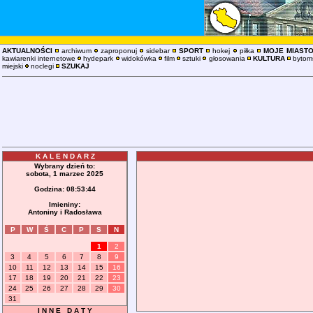
AKTUALNOŚCI
archiwum
zaproponuj
sidebar
SPORT
hokej
piłka
MOJE MIAST
kawiarenki internetowe
hydepark
widokówka
film
sztuki
głosowania
KULTURA
bytoms
miejski
noclegi
SZUKAJ
K A L E N D A R Z
Wybrany dzień to:
sobota, 1 marzec 2025
Godzina:
08:53:44
Imieniny:
Antoniny i Radosława
P
W
Ś
C
P
S
N
1
2
3
4
5
6
7
8
9
10
11
12
13
14
15
16
17
18
19
20
21
22
23
24
25
26
27
28
29
30
31
I N N E D A T Y