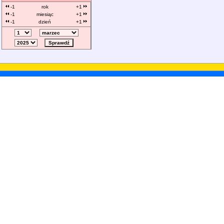
-1
rok
+1
-1
miesiąc
+1
-1
dzień
+1