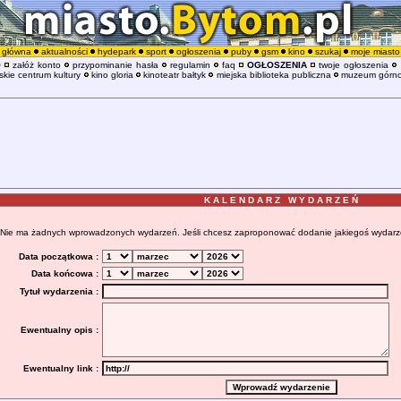
główna
aktualności
hydepark
sport
ogłoszenia
puby
gsm
kino
szukaj
moje miasto
O
załóż konto
przypominanie hasła
regulamin
faq
OGŁOSZENIA
twoje ogłoszenia
kie centrum kultury
kino gloria
kinoteatr bałtyk
miejska biblioteka publiczna
muzeum górno
K A L E N D A R Z W Y D A R Z E Ń
Nie ma żadnych wprowadzonych wydarzeń. Jeśli chcesz zaproponować dodanie jakiegoś wydarzenia
Data początkowa :
Data końcowa :
Tytuł wydarzenia :
Ewentualny opis :
Ewentualny link :