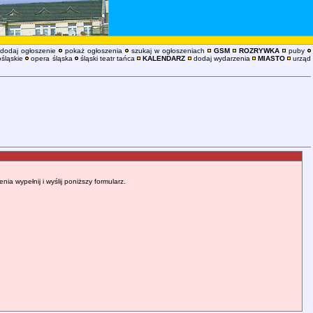
dodaj ogłoszenie
pokaż ogłoszenia
szukaj w ogłoszeniach
GSM
ROZRYWKA
puby
śląskie
opera śląska
śląski teatr tańca
KALENDARZ
dodaj wydarzenia
MIASTO
urząd
 wypełnij i wyślij poniższy formularz.