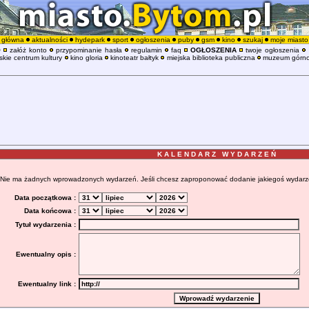
główna
aktualności
hydepark
sport
ogłoszenia
puby
gsm
kino
szukaj
moje miasto
O
załóż konto
przypominanie hasła
regulamin
faq
OGŁOSZENIA
twoje ogłoszenia
kie centrum kultury
kino gloria
kinoteatr bałtyk
miejska biblioteka publiczna
muzeum górno
K A L E N D A R Z W Y D A R Z E Ń
Nie ma żadnych wprowadzonych wydarzeń. Jeśli chcesz zaproponować dodanie jakiegoś wydarzenia
Data początkowa :
Data końcowa :
Tytuł wydarzenia :
Ewentualny opis :
Ewentualny link :