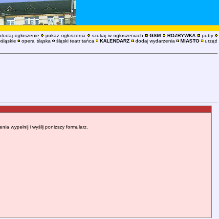
dodaj ogłoszenie
pokaż ogłoszenia
szukaj w ogłoszeniach
GSM
ROZRYWKA
puby
śląskie
opera śląska
śląski teatr tańca
KALENDARZ
dodaj wydarzenia
MIASTO
urząd
 wypełnij i wyślij poniższy formularz.