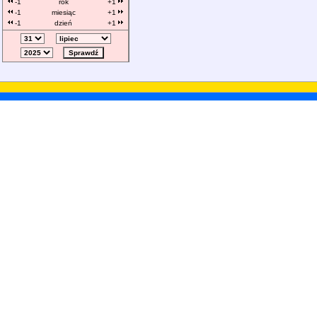
-1
rok
+1
-1
miesiąc
+1
-1
dzień
+1