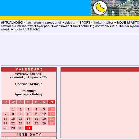
AKTUALNOŚCI
archiwum
zaproponuj
sidebar
SPORT
hokej
piłka
MOJE MIAST
kawiarenki internetowe
hydepark
widokówka
film
sztuki
głosowania
KULTURA
bytoms
miejski
noclegi
SZUKAJ
K A L E N D A R Z
Wybrany dzień to:
czwartek, 31 lipiec 2025
Godzina:
14:04:36
Imieniny:
Ignacego i Heleny
P
W
Ś
C
P
S
N
1
2
3
4
5
6
7
8
9
10
11
12
13
14
15
16
17
18
19
20
21
22
23
24
25
26
27
28
29
30
31
I N N E D A T Y