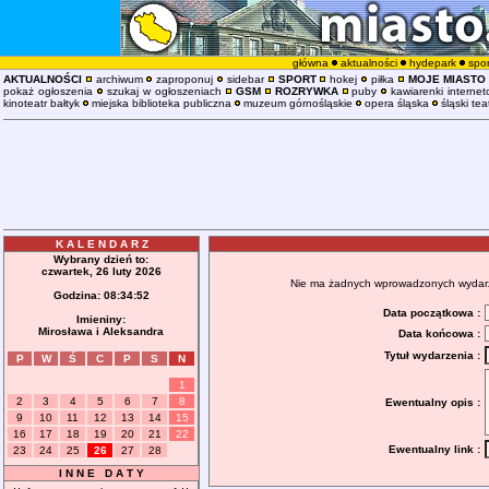
główna
aktualności
hydepark
spor
AKTUALNOŚCI
archiwum
zaproponuj
sidebar
SPORT
hokej
piłka
MOJE MIASTO
pokaż ogłoszenia
szukaj w ogłoszeniach
GSM
ROZRYWKA
puby
kawiarenki interne
kinoteatr bałtyk
miejska biblioteka publiczna
muzeum górnośląskie
opera śląska
śląski tea
K A L E N D A R Z
Wybrany dzień to:
czwartek, 26 luty 2026
Nie ma żadnych wprowadzonych wydarzeń
Godzina:
08:34:52
Data początkowa :
Imieniny:
Mirosława i Aleksandra
Data końcowa :
Tytuł wydarzenia :
P
W
Ś
C
P
S
N
1
2
3
4
5
6
7
8
Ewentualny opis :
9
10
11
12
13
14
15
16
17
18
19
20
21
22
Ewentualny link :
23
24
25
26
27
28
I N N E D A T Y