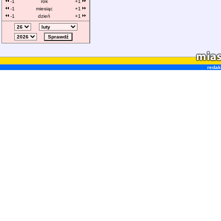
-1
rok
+1
-1
miesiąc
+1
-1
dzień
+1
redak