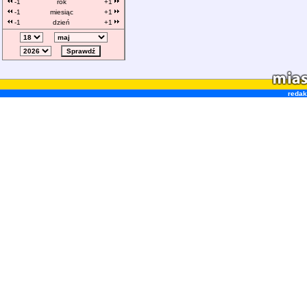
-1
rok
+1
-1
miesiąc
+1
-1
dzień
+1
redak