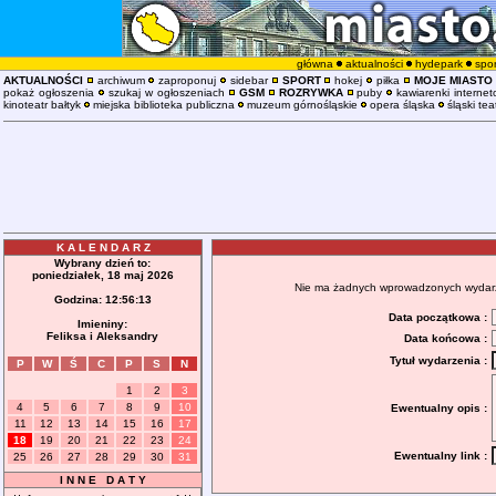
główna
aktualności
hydepark
spor
AKTUALNOŚCI
archiwum
zaproponuj
sidebar
SPORT
hokej
piłka
MOJE MIASTO
pokaż ogłoszenia
szukaj w ogłoszeniach
GSM
ROZRYWKA
puby
kawiarenki interne
kinoteatr bałtyk
miejska biblioteka publiczna
muzeum górnośląskie
opera śląska
śląski tea
K A L E N D A R Z
Wybrany dzień to:
poniedziałek, 18 maj 2026
Nie ma żadnych wprowadzonych wydarzeń
Godzina:
12:56:13
Data początkowa :
Imieniny:
Feliksa i Aleksandry
Data końcowa :
Tytuł wydarzenia :
P
W
Ś
C
P
S
N
1
2
3
4
5
6
7
8
9
10
Ewentualny opis :
11
12
13
14
15
16
17
18
19
20
21
22
23
24
Ewentualny link :
25
26
27
28
29
30
31
I N N E D A T Y