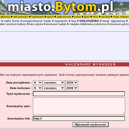
główna
aktualności
hydepark
sport
ogłoszenia
puby
gsm
kino
szukaj
moje miasto
O
załóż konto
przypominanie hasła
regulamin
faq
OGŁOSZENIA
twoje ogłoszenia
kie centrum kultury
kino gloria
kinoteatr bałtyk
miejska biblioteka publiczna
muzeum górno
K A L E N D A R Z W Y D A R Z E Ń
Nie ma żadnych wprowadzonych wydarzeń. Jeśli chcesz zaproponować dodanie jakiegoś wydarzenia
Data początkowa :
Data końcowa :
Tytuł wydarzenia :
Ewentualny opis :
Ewentualny link :