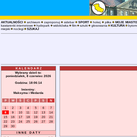
AKTUALNOŚCI
archiwum
zaproponuj
sidebar
SPORT
hokej
piłka
MOJE MIAST
kawiarenki internetowe
hydepark
widokówka
film
sztuki
głosowania
KULTURA
bytoms
miejski
noclegi
SZUKAJ
K A L E N D A R Z
Wybrany dzień to:
poniedziałek, 8 czerwiec 2026
Godzina:
18:06:14
Imieniny:
Maksyma i Medarda
P
W
Ś
C
P
S
N
1
2
3
4
5
6
7
8
9
10
11
12
13
14
15
16
17
18
19
20
21
22
23
24
25
26
27
28
29
30
I N N E D A T Y