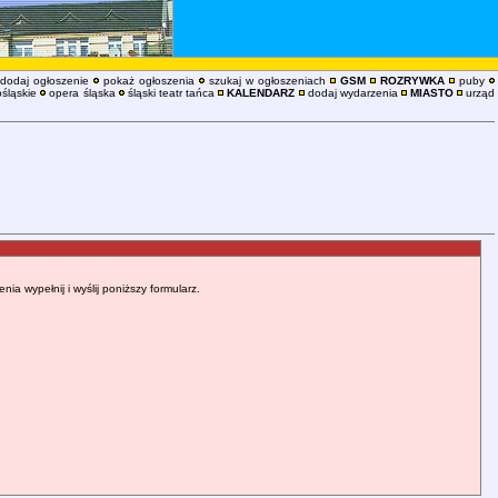
dodaj ogłoszenie
pokaż ogłoszenia
szukaj w ogłoszeniach
GSM
ROZRYWKA
puby
śląskie
opera śląska
śląski teatr tańca
KALENDARZ
dodaj wydarzenia
MIASTO
urząd
 wypełnij i wyślij poniższy formularz.