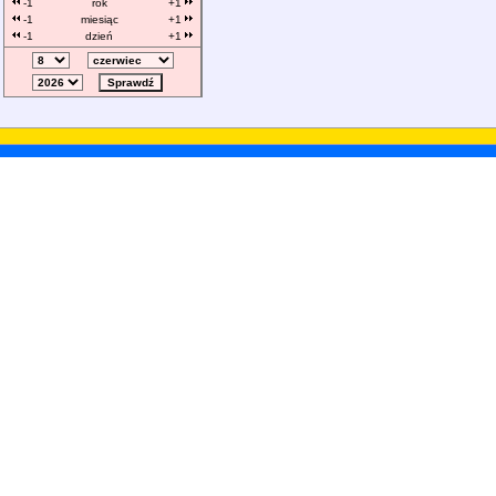
-1
rok
+1
-1
miesiąc
+1
-1
dzień
+1