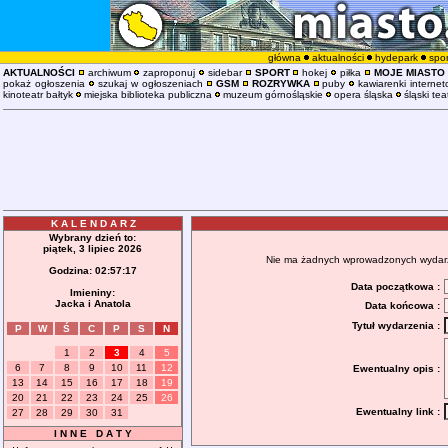
główna
aktualności
hydepark
spor
AKTUALNOŚCI
archiwum
zaproponuj
sidebar
SPORT
hokej
piłka
MOJE MIASTO
pokaż ogłoszenia
szukaj w ogłoszeniach
GSM
ROZRYWKA
puby
kawiarenki interne
kinoteatr bałtyk
miejska biblioteka publiczna
muzeum górnośląskie
opera śląska
śląski tea
K A L E N D A R Z
Wybrany dzień to:
piątek, 3 lipiec 2026
Nie ma żadnych wprowadzonych wydarzeń
Godzina:
02:57:17
Data początkowa :
Imieniny:
Jacka i Anatola
Data końcowa :
Tytuł wydarzenia :
P
W
Ś
C
P
S
N
1
2
3
4
5
6
7
8
9
10
11
12
Ewentualny opis :
13
14
15
16
17
18
19
20
21
22
23
24
25
26
Ewentualny link :
27
28
29
30
31
I N N E D A T Y