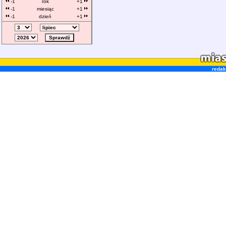
-1
rok
+1
-1
miesiąc
+1
-1
dzień
+1
redak