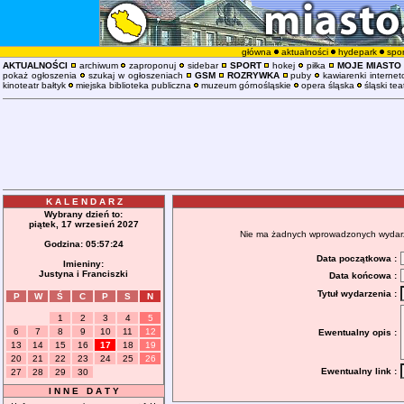
główna
aktualności
hydepark
spor
AKTUALNOŚCI
archiwum
zaproponuj
sidebar
SPORT
hokej
piłka
MOJE MIASTO
pokaż ogłoszenia
szukaj w ogłoszeniach
GSM
ROZRYWKA
puby
kawiarenki interne
kinoteatr bałtyk
miejska biblioteka publiczna
muzeum górnośląskie
opera śląska
śląski tea
K A L E N D A R Z
Wybrany dzień to:
piątek, 17 wrzesień 2027
Nie ma żadnych wprowadzonych wydarzeń
Godzina:
05:57:25
Data początkowa :
Imieniny:
Justyna i Franciszki
Data końcowa :
Tytuł wydarzenia :
P
W
Ś
C
P
S
N
1
2
3
4
5
6
7
8
9
10
11
12
Ewentualny opis :
13
14
15
16
17
18
19
20
21
22
23
24
25
26
Ewentualny link :
27
28
29
30
I N N E D A T Y