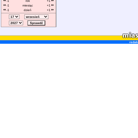
-1
rok
+1
-1
miesiąc
+1
-1
dzień
+1
redak