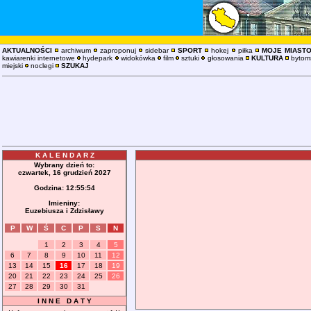
AKTUALNOŚCI
archiwum
zaproponuj
sidebar
SPORT
hokej
piłka
MOJE MIAST
kawiarenki internetowe
hydepark
widokówka
film
sztuki
głosowania
KULTURA
bytoms
miejski
noclegi
SZUKAJ
K A L E N D A R Z
Wybrany dzień to:
czwartek, 16 grudzień 2027
Godzina:
12:55:54
Imieniny:
Euzebiusza i Zdzisławy
P
W
Ś
C
P
S
N
1
2
3
4
5
6
7
8
9
10
11
12
13
14
15
16
17
18
19
20
21
22
23
24
25
26
27
28
29
30
31
I N N E D A T Y