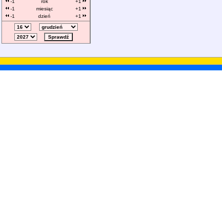
-1
rok
+1
-1
miesiąc
+1
-1
dzień
+1