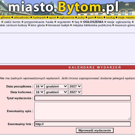
główna
aktualności
hydepark
sport
ogłoszenia
puby
gsm
kino
szukaj
moje miasto
O
załóż konto
przypominanie hasła
regulamin
faq
OGŁOSZENIA
twoje ogłoszenia
kie centrum kultury
kino gloria
kinoteatr bałtyk
miejska biblioteka publiczna
muzeum górno
K A L E N D A R Z W Y D A R Z E Ń
Nie ma żadnych wprowadzonych wydarzeń. Jeśli chcesz zaproponować dodanie jakiegoś wydarzenia
Data początkowa :
Data końcowa :
Tytuł wydarzenia :
Ewentualny opis :
Ewentualny link :