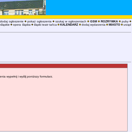
dodaj ogłoszenie
pokaż ogłoszenia
szukaj w ogłoszeniach
GSM
ROZRYWKA
puby
śląskie
opera śląska
śląski teatr tańca
KALENDARZ
dodaj wydarzenia
MIASTO
urząd
 wypełnij i wyślij poniższy formularz.