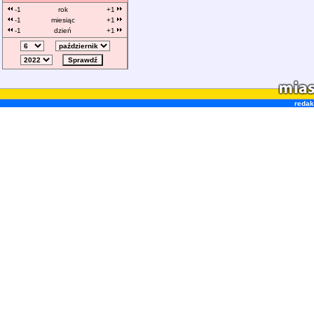
-1
rok
+1
-1
miesiąc
+1
-1
dzień
+1
redak