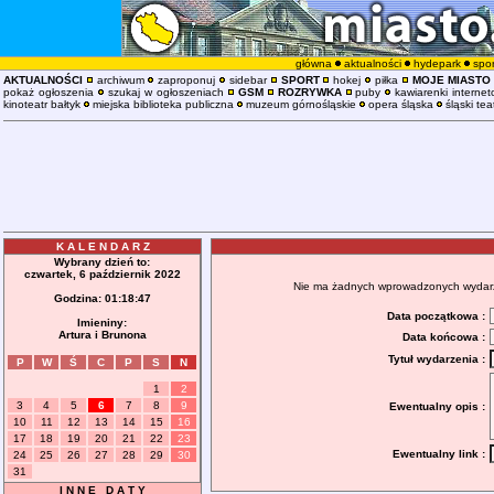
główna
aktualności
hydepark
spor
AKTUALNOŚCI
archiwum
zaproponuj
sidebar
SPORT
hokej
piłka
MOJE MIASTO
pokaż ogłoszenia
szukaj w ogłoszeniach
GSM
ROZRYWKA
puby
kawiarenki interne
kinoteatr bałtyk
miejska biblioteka publiczna
muzeum górnośląskie
opera śląska
śląski tea
K A L E N D A R Z
Wybrany dzień to:
czwartek, 6 październik 2022
Nie ma żadnych wprowadzonych wydarzeń
Godzina:
01:18:47
Data początkowa :
Imieniny:
Artura i Brunona
Data końcowa :
Tytuł wydarzenia :
P
W
Ś
C
P
S
N
1
2
3
4
5
6
7
8
9
Ewentualny opis :
10
11
12
13
14
15
16
17
18
19
20
21
22
23
Ewentualny link :
24
25
26
27
28
29
30
31
I N N E D A T Y