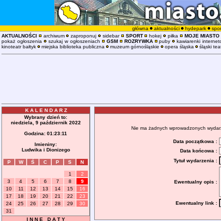
główna
aktualności
hydepark
spor
AKTUALNOŚCI
archiwum
zaproponuj
sidebar
SPORT
hokej
piłka
MOJE MIASTO
pokaż ogłoszenia
szukaj w ogłoszeniach
GSM
ROZRYWKA
puby
kawiarenki interne
kinoteatr bałtyk
miejska biblioteka publiczna
muzeum górnośląskie
opera śląska
śląski tea
K A L E N D A R Z
Wybrany dzień to:
niedziela, 9 październik 2022
Nie ma żadnych wprowadzonych wydarzeń
Godzina:
01:23:12
Data początkowa :
Imieniny:
Ludwika i Dionizego
Data końcowa :
Tytuł wydarzenia :
P
W
Ś
C
P
S
N
1
2
3
4
5
6
7
8
9
Ewentualny opis :
10
11
12
13
14
15
16
17
18
19
20
21
22
23
Ewentualny link :
24
25
26
27
28
29
30
31
I N N E D A T Y