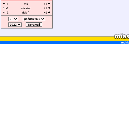
-1
rok
+1
-1
miesiąc
+1
-1
dzień
+1
redak