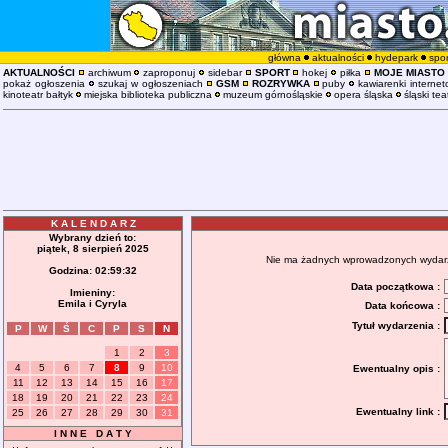
główna
aktualności
hydepark
spor
AKTUALNOŚCI
archiwum
zaproponuj
sidebar
SPORT
hokej
piłka
MOJE MIASTO
pokaż ogłoszenia
szukaj w ogłoszeniach
GSM
ROZRYWKA
puby
kawiarenki interne
kinoteatr bałtyk
miejska biblioteka publiczna
muzeum górnośląskie
opera śląska
śląski tea
K A L E N D A R Z
Wybrany dzień to:
piątek, 8 sierpień 2025
Nie ma żadnych wprowadzonych wydarzeń
Godzina:
02:59:32
Data początkowa :
Imieniny:
Emila i Cyryla
Data końcowa :
Tytuł wydarzenia :
P
W
Ś
C
P
S
N
1
2
3
4
5
6
7
8
9
10
Ewentualny opis :
11
12
13
14
15
16
17
18
19
20
21
22
23
24
Ewentualny link :
25
26
27
28
29
30
31
I N N E D A T Y