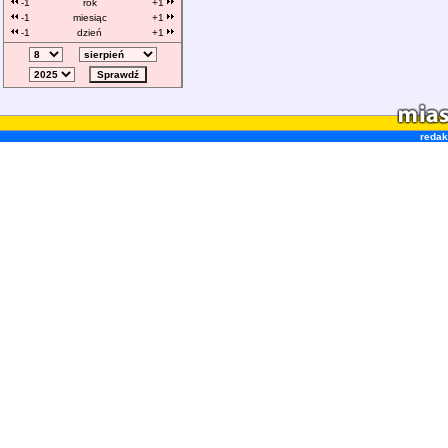
-1
rok
+1
-1
miesiąc
+1
-1
dzień
+1
redak