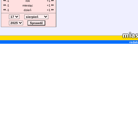
-1
rok
+1
-1
miesiąc
+1
-1
dzień
+1
redak