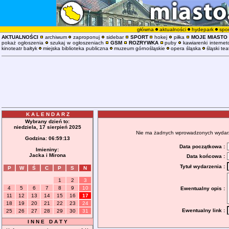
główna
aktualności
hydepark
spor
AKTUALNOŚCI
archiwum
zaproponuj
sidebar
SPORT
hokej
piłka
MOJE MIASTO
pokaż ogłoszenia
szukaj w ogłoszeniach
GSM
ROZRYWKA
puby
kawiarenki interne
kinoteatr bałtyk
miejska biblioteka publiczna
muzeum górnośląskie
opera śląska
śląski tea
K A L E N D A R Z
Wybrany dzień to:
niedziela, 17 sierpień 2025
Nie ma żadnych wprowadzonych wydarzeń
Godzina:
06:59:14
Data początkowa :
Imieniny:
Jacka i Mirona
Data końcowa :
Tytuł wydarzenia :
P
W
Ś
C
P
S
N
1
2
3
4
5
6
7
8
9
10
Ewentualny opis :
11
12
13
14
15
16
17
18
19
20
21
22
23
24
Ewentualny link :
25
26
27
28
29
30
31
I N N E D A T Y