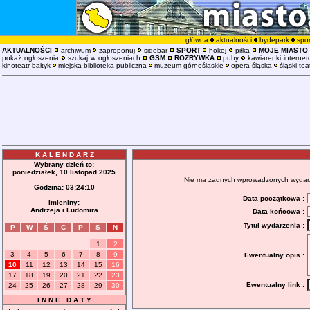
główna
aktualności
hydepark
spor
AKTUALNOŚCI
archiwum
zaproponuj
sidebar
SPORT
hokej
piłka
MOJE MIASTO
pokaż ogłoszenia
szukaj w ogłoszeniach
GSM
ROZRYWKA
puby
kawiarenki interne
kinoteatr bałtyk
miejska biblioteka publiczna
muzeum górnośląskie
opera śląska
śląski tea
K A L E N D A R Z
Wybrany dzień to:
poniedziałek, 10 listopad 2025
Nie ma żadnych wprowadzonych wydarzeń
Godzina:
03:24:11
Data początkowa :
Imieniny:
Andrzeja i Ludomira
Data końcowa :
Tytuł wydarzenia :
P
W
Ś
C
P
S
N
1
2
3
4
5
6
7
8
9
Ewentualny opis :
10
11
12
13
14
15
16
17
18
19
20
21
22
23
Ewentualny link :
24
25
26
27
28
29
30
I N N E D A T Y