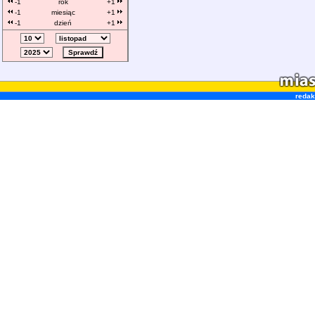
-1
rok
+1
-1
miesiąc
+1
-1
dzień
+1
redak