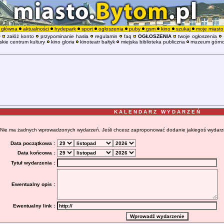
główna
aktualności
hydepark
sport
ogłoszenia
puby
gsm
kino
szukaj
moje miasto
O
załóż konto
przypominanie hasła
regulamin
faq
OGŁOSZENIA
twoje ogłoszenia
kie centrum kultury
kino gloria
kinoteatr bałtyk
miejska biblioteka publiczna
muzeum górno
K A L E N D A R Z W Y D A R Z E Ń
Nie ma żadnych wprowadzonych wydarzeń. Jeśli chcesz zaproponować dodanie jakiegoś wydarzenia
Data początkowa :
Data końcowa :
Tytuł wydarzenia :
Ewentualny opis :
Ewentualny link :