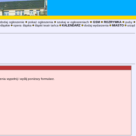
dodaj ogłoszenie
pokaż ogłoszenia
szukaj w ogłoszeniach
GSM
ROZRYWKA
puby
śląskie
opera śląska
śląski teatr tańca
KALENDARZ
dodaj wydarzenia
MIASTO
urząd
 wypełnij i wyślij poniższy formularz.