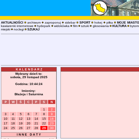
AKTUALNOŚCI
archiwum
zaproponuj
sidebar
SPORT
hokej
piłka
MOJE MIAST
kawiarenki internetowe
hydepark
widokówka
film
sztuki
głosowania
KULTURA
bytoms
miejski
noclegi
SZUKAJ
K A L E N D A R Z
Wybrany dzień to:
sobota, 29 listopad 2025
Godzina:
10:44:24
Imieniny:
Błażeja i Saturnina
P
W
Ś
C
P
S
N
1
2
3
4
5
6
7
8
9
10
11
12
13
14
15
16
17
18
19
20
21
22
23
24
25
26
27
28
29
30
I N N E D A T Y