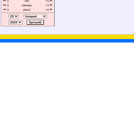
-1
rok
+1
-1
miesiąc
+1
-1
dzień
+1