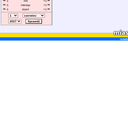
-1
rok
+1
-1
miesiąc
+1
-1
dzień
+1
redak