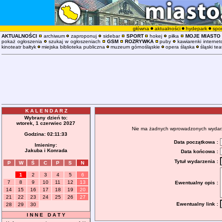
główna
aktualności
hydepark
spor
AKTUALNOŚCI
archiwum
zaproponuj
sidebar
SPORT
hokej
piłka
MOJE MIASTO
pokaż ogłoszenia
szukaj w ogłoszeniach
GSM
ROZRYWKA
puby
kawiarenki interne
kinoteatr bałtyk
miejska biblioteka publiczna
muzeum górnośląskie
opera śląska
śląski tea
K A L E N D A R Z
Wybrany dzień to:
wtorek, 1 czerwiec 2027
Nie ma żadnych wprowadzonych wydarzeń
Godzina:
02:11:33
Data początkowa :
Imieniny:
Jakuba i Konrada
Data końcowa :
Tytuł wydarzenia :
P
W
Ś
C
P
S
N
1
2
3
4
5
6
7
8
9
10
11
12
13
Ewentualny opis :
14
15
16
17
18
19
20
21
22
23
24
25
26
27
Ewentualny link :
28
29
30
I N N E D A T Y