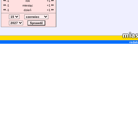
-1
rok
+1
-1
miesiąc
+1
-1
dzień
+1
redak