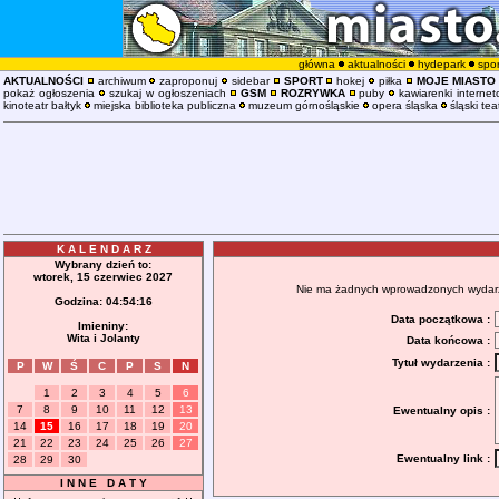
główna
aktualności
hydepark
spor
AKTUALNOŚCI
archiwum
zaproponuj
sidebar
SPORT
hokej
piłka
MOJE MIASTO
pokaż ogłoszenia
szukaj w ogłoszeniach
GSM
ROZRYWKA
puby
kawiarenki interne
kinoteatr bałtyk
miejska biblioteka publiczna
muzeum górnośląskie
opera śląska
śląski tea
K A L E N D A R Z
Wybrany dzień to:
wtorek, 15 czerwiec 2027
Nie ma żadnych wprowadzonych wydarzeń
Godzina:
04:54:16
Data początkowa :
Imieniny:
Wita i Jolanty
Data końcowa :
Tytuł wydarzenia :
P
W
Ś
C
P
S
N
1
2
3
4
5
6
7
8
9
10
11
12
13
Ewentualny opis :
14
15
16
17
18
19
20
21
22
23
24
25
26
27
Ewentualny link :
28
29
30
I N N E D A T Y